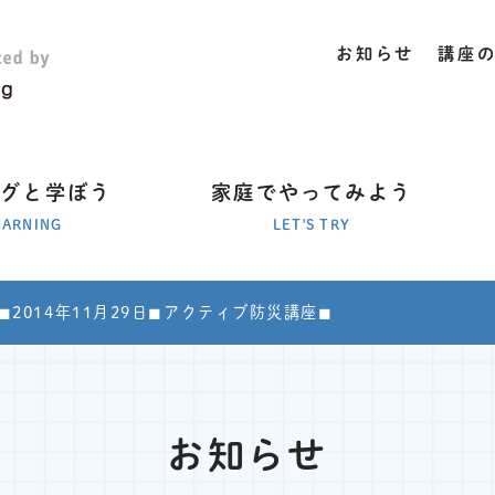
お知らせ
講座
ラグと学ぼう
家庭でやってみよう
EARNING
LET'S TRY
◼︎2014年11月29日◼︎アクティブ防災講座◼︎
お知らせ