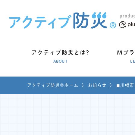
アクティブ防災とは?
Mプ
ABOUT
L
アクティブ防災®ホーム
〉
お知らせ
〉
◼︎川崎市