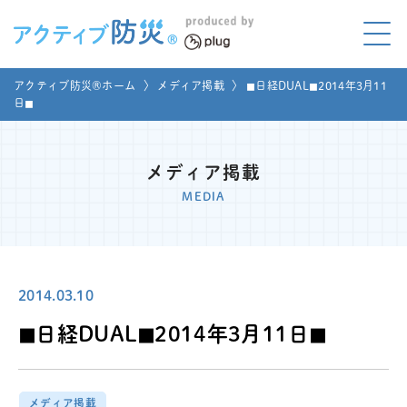
アクティブ防災とは?
アクティブ防災®ホーム
〉
メディア掲載
〉
◼︎日経DUAL◼︎2014年3月11
ABOUT
日◼︎
Mプラグと学ぼう
LEARNING
メディア掲載
家庭でやってみよう
MEDIA
LET'S TRY
コラボ事例
COLLABORATION
2014.03.10
メディア掲載
MEDIA
◼︎日経DUAL◼︎2014年3月11日◼︎
講座のご依頼
取材お申し込み
お問い合わせ
運営団体
メディア掲載