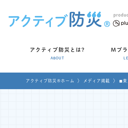
アクティブ防災とは?
Mプ
ABOUT
L
アクティブ防災®ホーム
〉
メディア掲載
〉
◼︎