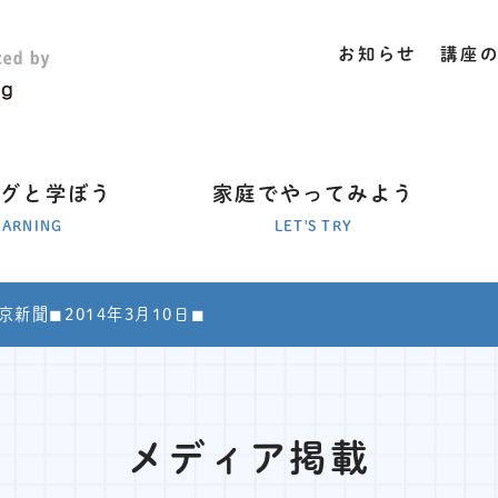
お知らせ
講座
ラグと学ぼう
家庭でやってみよう
EARNING
LET'S TRY
東京新聞◼︎2014年3月10日◼︎
メディア掲載