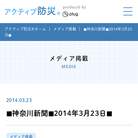
アクティブ防災とは?
アクティブ防災®ホーム
〉
メディア掲載
〉
◼︎神奈川新聞◼︎2014年3月23
ABOUT
日◼︎
Mプラグと学ぼう
LEARNING
メディア掲載
家庭でやってみよう
MEDIA
LET'S TRY
コラボ事例
COLLABORATION
2014.03.23
メディア掲載
MEDIA
◼︎神奈川新聞◼︎2014年3月23日◼︎
講座のご依頼
取材お申し込み
お問い合わせ
運営団体
メディア掲載