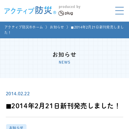
アクティブ防災とは?
アクティブ防災®ホーム
〉
お知らせ
〉
◼︎2014年2月21日新刊発売しまし
ABOUT
た！
Mプラグと学ぼう
LEARNING
お知らせ
家庭でやってみよう
NEWS
LET'S TRY
コラボ事例
COLLABORATION
2014.02.22
メディア掲載
MEDIA
◼︎2014年2月21日新刊発売しました！
講座のご依頼
取材お申し込み
お問い合わせ
運営団体
お知らせ