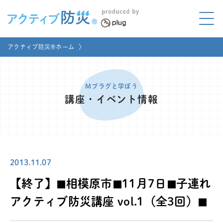
アクティブ防災とは?
アクティブ防災®ホーム
〉
ABOUT
Mプラグと学ぼう
LEARNING
Mプラグと学ぼう
講座・イベント情報
家庭でやってみよう
LET'S TRY
コラボ事例
COLLABORATION
2013.11.07
メディア掲載
MEDIA
【終了】◼︎相模原市◼︎11月7日◼︎子連れ
講座のご依頼
取材お申し込み
アクティブ防災講座 vol.1（全3回）◼︎
お問い合わせ
運営団体