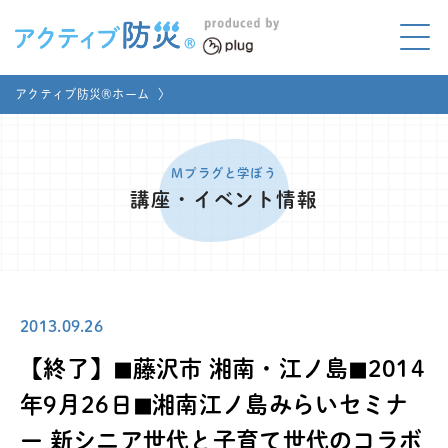
アクティブ防災とは?
アクティブ防災®ホーム
〉
ABOUT
Mプラグと学ぼう
LEARNING
Mプラグと学ぼう
講座・イベント情報
家庭でやってみよう
LET'S TRY
コラボ事例
COLLABORATION
2013.09.26
メディア掲載
MEDIA
【終了】◼︎藤沢市 湘南・江ノ島◼︎2014
講座のご依頼
取材お申し込み
年9月26日◼︎湘南江ノ島みらいセミナ
ー 新シニア世代と子育て世代のコラボ
お問い合わせ
運営団体