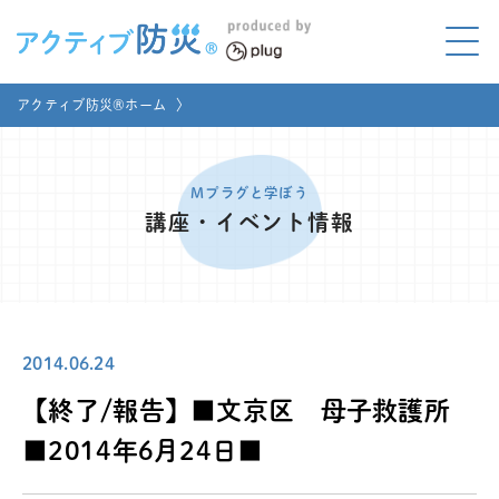
アクティブ防災とは?
アクティブ防災®ホーム
〉
ABOUT
Mプラグと学ぼう
LEARNING
Mプラグと学ぼう
講座・イベント情報
家庭でやってみよう
LET'S TRY
コラボ事例
COLLABORATION
2014.06.24
メディア掲載
MEDIA
【終了/報告】■文京区 母子救護所
講座のご依頼
取材お申し込み
■2014年6月24日■
お問い合わせ
運営団体