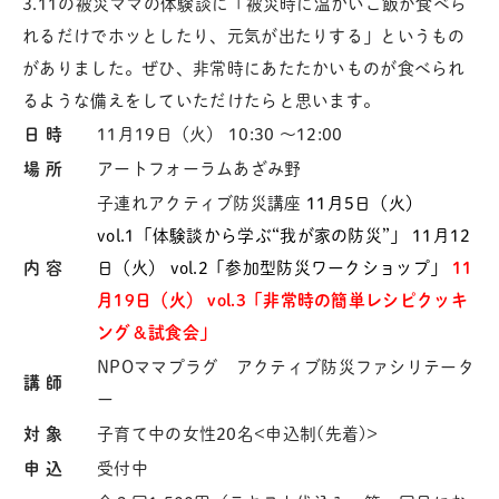
3.11の被災ママの体験談に「被災時に温かいご飯が食べら
れるだけでホッとしたり、元気が出たりする」というもの
がありました。ぜひ、非常時にあたたかいものが食べられ
るような備えをしていただけたらと思います。
日 時
11月19日（火） 10:30 〜12:00
場 所
アートフォーラムあざみ野
子連れアクティブ防災講座
11月5日（火）
vol.1「体験談から学ぶ“我が家の防災”」
11月12
内 容
日（火）
vol.2「参加型防災ワークショップ」
11
月19日（火）
vol.3「非常時の簡単レシピクッキ
ング＆試食会」
NPOママプラグ アクティブ防災ファシリテータ
講 師
ー
対 象
子育て中の女性20名<申込制(先着)>
申 込
受付中