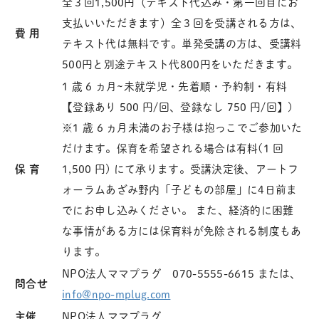
全３回1,500円（テキスト代込み・第一回目にお
支払いいただきます）全３回を受講される方は、
費 用
テキスト代は無料です。単発受講の方は、受講料
500円と別途テキスト代800円をいただきます。
1 歳 6 ヵ月~未就学児・先着順・予約制・有料
【登録あり 500 円/回、登録なし 750 円/回】)
※1 歳 6 ヵ月未満のお子様は抱っこでご参加いた
だけます。保育を希望される場合は有料(1 回
保 育
1,500 円) にて承ります。受講決定後、アートフ
ォーラムあざみ野内「子どもの部屋」に4日前ま
でにお申し込みください。 また、経済的に困難
な事情がある方には保育料が免除される制度もあ
ります。
NPO法人ママプラグ 070-5555-6615 または、
問合せ
info@npo-mplug.com
主催
NPO法人ママプラグ