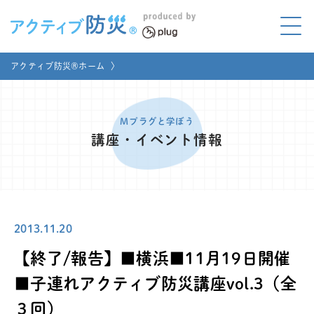
アクティブ防災とは?
アクティブ防災®ホーム
〉
ABOUT
Mプラグと学ぼう
LEARNING
Mプラグと学ぼう
講座・イベント情報
家庭でやってみよう
LET'S TRY
コラボ事例
COLLABORATION
2013.11.20
メディア掲載
MEDIA
【終了/報告】■横浜■11月19日開催
講座のご依頼
取材お申し込み
■子連れアクティブ防災講座vol.3（全
３回）
お問い合わせ
運営団体