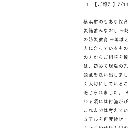
【ご報告】7/
横浜市のもあな保育
災備蓄みなおし ✳︎
の防災教育 ✳︎地
方に合っているも
の方からご相談を頂
は、初めて現場の
題点を洗い出しまし
く大切にしている
感じられました。 
わる頃には付箋がび
これまでは考えてい
ュアルを再度検討す
もたちや預ける側の