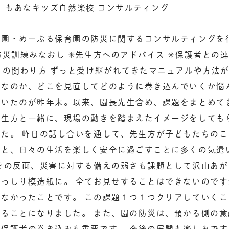
11 もあなキッズ自然楽校 コンサルティング
園・めーぷる保育園の防災に関するコンサルティングを行
防災訓練みなおし ✳︎先生方へのアドバイス ✳︎保護者との連
域との関わり方 ずっと受け継がれてきたマニュアルや方法
のなのか、どこを見直してどのように巻き込んでいくか悩
いたのが昨年末。以来、園長先生含め、課題をまとめて
先生方と一緒に、現場の動きを踏まえたイメージをしても
た。 昨日の話し合いを通して、先生方が子どもたちの
こと、日々の生活を楽しく安全に過ごすことに多くの気遣
その反面、災害に対する備えの弱さも課題として沢山あが
っしり模造紙に。 全てお見せすることはできないので
なかったことです。 この課題１つ１つクリアしていく
ることになりました。 また、園の防災は、預かる側の
保護者の巻き込みも重要です。 今後の展開も楽しみで