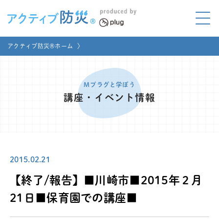
アクティブ防災とは?
アクティブ防災®ホーム
〉
ABOUT
Mプラグと学ぼう
LEARNING
Mプラグと学ぼう
講座・イベント情報
家庭でやってみよう
LET'S TRY
コラボ事例
COLLABORATION
2015.02.21
メディア掲載
MEDIA
【終了/報告】■川崎市■2015年２月
講座のご依頼
取材お申し込み
21日■保育園での講座■
お問い合わせ
運営団体