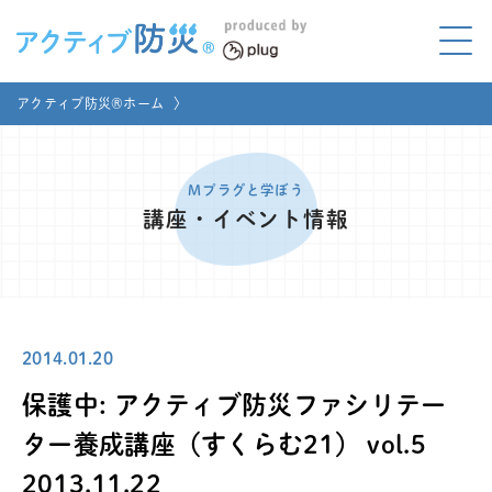
アクティブ防災とは?
アクティブ防災®ホーム
〉
ABOUT
Mプラグと学ぼう
LEARNING
Mプラグと学ぼう
講座・イベント情報
家庭でやってみよう
LET'S TRY
コラボ事例
COLLABORATION
2014.01.20
メディア掲載
MEDIA
保護中: アクティブ防災ファシリテー
講座のご依頼
取材お申し込み
ター養成講座（すくらむ21） vol.5
2013.11.22
お問い合わせ
運営団体