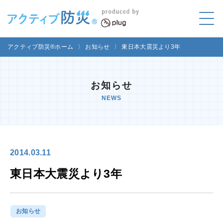
アクティブ防災とは?
アクティブ防災®ホーム
〉
お知らせ
〉
東日本大震災より3年
ABOUT
Mプラグと学ぼう
お知らせ
LEARNING
NEWS
家庭でやってみよう
LET'S TRY
コラボ事例
COLLABORATION
2014.03.11
メディア掲載
東日本大震災より3年
MEDIA
講座のご依頼
取材お申し込み
お知らせ
お問い合わせ
運営団体