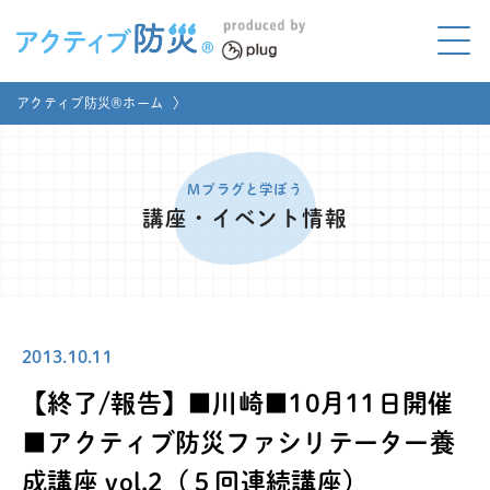
アクティブ防災とは?
アクティブ防災®ホーム
〉
ABOUT
Mプラグと学ぼう
LEARNING
Mプラグと学ぼう
講座・イベント情報
家庭でやってみよう
LET'S TRY
コラボ事例
COLLABORATION
2013.10.11
メディア掲載
MEDIA
【終了/報告】■川崎■10月11日開催
講座のご依頼
取材お申し込み
■アクティブ防災ファシリテーター養
成講座 vol.2（５回連続講座）
お問い合わせ
運営団体