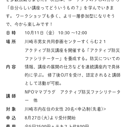
「自分らしい講座ってどういうもの？」を学んでいきま
す。 ワークショップも多く、より一層参加型になりそう
で、今から楽しみです！
日 時
10月11日（金） 10:30 〜12:00
場 所
川崎市男女共同参画センターすくらむ２１
アクティブ防災講座を開催する「アクティブ防災
ファシリテーター」を養成する。防災についての
内 容
情報、講座の展開の仕方などを連続講座内で具体
的に学ぶ。 修了後OJTを受け、認定されると講師
として活動が可能。
NPOママプラグ アクティブ防災ファシリテータ
講 師
ー 他
対 象
川崎市内在住の女性 20名<申込制(先着)>
申 込
8月27日(火)より受付開始
費 用
全5回2500円＋テキスト代800円