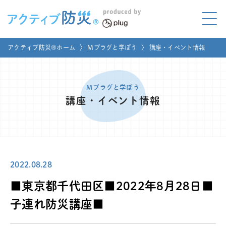
アクティブ防災とは?
アクティブ防災®ホーム
〉
Mプラグと学ぼう
〉
講座・イベント情報
ABOUT
Mプラグと学ぼう
LEARNING
Mプラグと学ぼう
講座・イベント情報
家庭でやってみよう
LET'S TRY
コラボ事例
COLLABORATION
2022.08.28
メディア掲載
MEDIA
■東京都千代田区■2022年8月28日■
講座のご依頼
取材お申し込み
子連れ防災講座■
お問い合わせ
運営団体