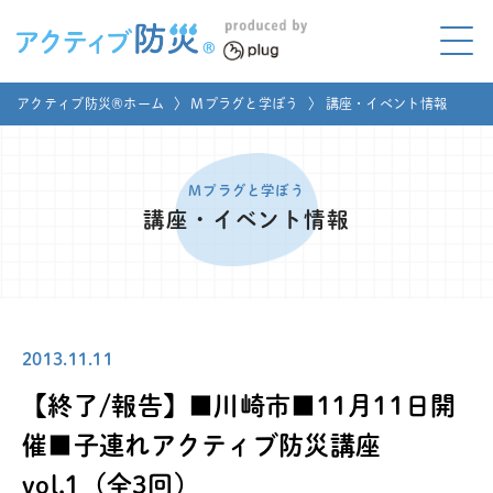
アクティブ防災とは?
アクティブ防災®ホーム
〉
Mプラグと学ぼう
〉
講座・イベント情報
ABOUT
Mプラグと学ぼう
LEARNING
Mプラグと学ぼう
講座・イベント情報
家庭でやってみよう
LET'S TRY
コラボ事例
COLLABORATION
2013.11.11
メディア掲載
MEDIA
【終了/報告】■川崎市■11月11日開
講座のご依頼
取材お申し込み
催■子連れアクティブ防災講座
vol.1（全3回）
お問い合わせ
運営団体