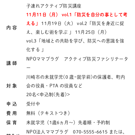
子連れアクティブ防災講座
11月11日（月）
vol.1「防災を自分の事として考
える」
11月19日（火） vol.2「防災を身近に捉
内 容
え、楽しむ術を学ぶ 」 11月25日（月）
vol.3「地域との共助を学び、防災への意識を強
化する 」
NPOママプラグ アクティブ防災ファシリテータ
講 師
ー
川崎市の未就学児(0 歳~就学前)の保護者、町内
対 象
会の役員・PTA の役員など
20名<申込制(先着)>
申 込
受付中
費 用
無料（テキストつき）
保 育
未就学児（1歳6ヵ月〜）先着順・予約制
NPO法人ママプラグ 070-5555-6615 または、