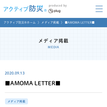
アクティブ防災とは?
アクティブ防災®ホーム
〉
メディア掲載
〉
■AMOMA LETTER■
ABOUT
Mプラグと学ぼう
LEARNING
メディア掲載
MEDIA
家庭でやってみよう
LET'S TRY
コラボ事例
COLLABORATION
2020.09.13
メディア掲載
■AMOMA LETTER■
MEDIA
講座のご依頼
取材お申し込み
メディア掲載
お問い合わせ
運営団体