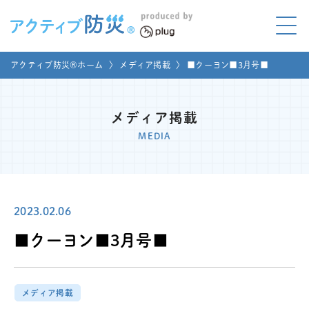
アクティブ防災とは?
アクティブ防災®ホーム
〉
メディア掲載
〉
■クーヨン■3月号■
ABOUT
Mプラグと学ぼう
LEARNING
メディア掲載
MEDIA
家庭でやってみよう
LET'S TRY
コラボ事例
COLLABORATION
2023.02.06
メディア掲載
■クーヨン■3月号■
MEDIA
講座のご依頼
取材お申し込み
メディア掲載
お問い合わせ
運営団体