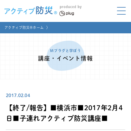
アクティブ防災とは?
アクティブ防災®ホーム
〉
ABOUT
Mプラグと学ぼう
LEARNING
Mプラグと学ぼう
講座・イベント情報
家庭でやってみよう
LET'S TRY
コラボ事例
COLLABORATION
2017.02.04
メディア掲載
MEDIA
【終了/報告】■横浜市■2017年2月4
講座のご依頼
取材お申し込み
日■子連れアクティブ防災講座■
お問い合わせ
運営団体