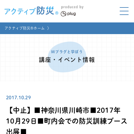
アクティブ防災とは?
アクティブ防災®ホーム
〉
ABOUT
Mプラグと学ぼう
LEARNING
Mプラグと学ぼう
講座・イベント情報
家庭でやってみよう
LET'S TRY
コラボ事例
COLLABORATION
2017.10.29
メディア掲載
MEDIA
【中止】■神奈川県川崎市■2017年
講座のご依頼
取材お申し込み
10月29日■町内会での防災訓練ブース
出展■
お問い合わせ
運営団体