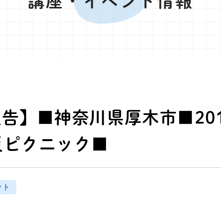
講座・イベント情報
報告】■神奈川県厚木市■201
災ピクニック■
ント