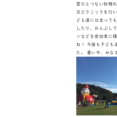
雲ひとつない秋晴
災ピクニッ
クを行い
ども達には走って
したり、おんぶし
ンなど
を参加者に
ね！ 今後も子ども
た。 暑い中、みな