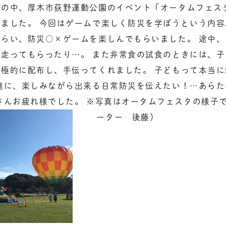
れの中、厚木市荻野運動公園のイ
ベント「オータムフェスタ
ました。 今回はゲームで楽しく防災を学ぼうという内容
もらい、防災○×ゲーム
を楽しんでもらいました。
途中、
て走ってもらっ
たり…。
また非常食の試食のときには、子
積極的に配布し、手伝ってくれました。 子どもって本当
達に、楽しみながら出来る日常防災を伝えた
い！…あらた
さんお疲れ様でした。 ※写真はオータムフェスタの様子で
ーター 後藤）