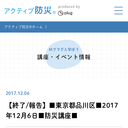
アクティブ防災とは?
アクティブ防災®ホーム
〉
ABOUT
Mプラグと学ぼう
LEARNING
Mプラグと学ぼう
講座・イベント情報
家庭でやってみよう
LET'S TRY
コラボ事例
COLLABORATION
2017.12.06
メディア掲載
MEDIA
【終了/報告】■東京都品川区■2017
講座のご依頼
取材お申し込み
年12月6日■防災講座■
お問い合わせ
運営団体