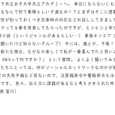
で共立女子大学共立アカデミーへ。 単位にならないに
るなんて何て素晴らしい子達なの！？とまずはそこに感
性が知っておくべき災害時の対応などお話ししてきまし
ハマってる事を発表してもらったのですが、ヒシヒシと年
察小説（というジャンルがあるらしい…） 東海オンエア（
POP（聞いたけど知らないグループ） 中には、嵐とか、千鳥
新たな視点、なかなか楽しくて私が一番喜んでたと思い
、SNSって何ですか？」 という質問。 よくよく聞いて
女たちにとっては、何がソーシャルネットワークなのかが
ビの天気予報など見ないので、注意報発令や警報発令も
です。 色々、伝え方に課題があるなと考えさせられた
表 冨川)