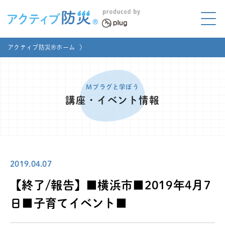
アクティブ防災とは?
アクティブ防災®ホーム
〉
ABOUT
Mプラグと学ぼう
LEARNING
Mプラグと学ぼう
講座・イベント情報
家庭でやってみよう
LET'S TRY
コラボ事例
COLLABORATION
2019.04.07
メディア掲載
MEDIA
【終了/報告】■横浜市■2019年4月7
講座のご依頼
取材お申し込み
日■子育てイベント■
お問い合わせ
運営団体