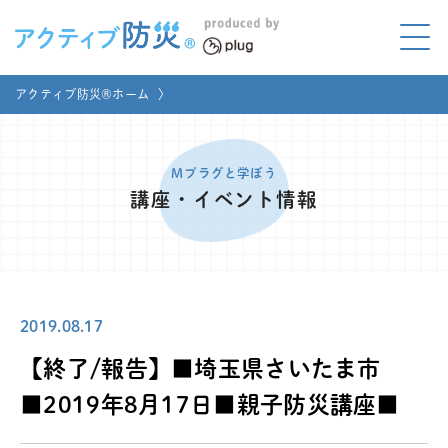
アクティブ防災とは?
アクティブ防災®ホーム
〉
ABOUT
Mプラグと学ぼう
LEARNING
Mプラグと学ぼう
講座・イベント情報
家庭でやってみよう
LET'S TRY
コラボ事例
COLLABORATION
2019.08.17
メディア掲載
MEDIA
【終了/報告】■埼玉県さいたま市
講座のご依頼
取材お申し込み
■2019年8月17日■親子防災講座■
お問い合わせ
運営団体