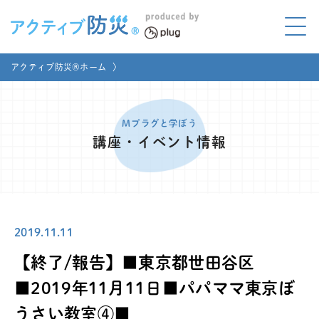
アクティブ防災とは?
アクティブ防災®ホーム
〉
ABOUT
Mプラグと学ぼう
LEARNING
Mプラグと学ぼう
講座・イベント情報
家庭でやってみよう
LET'S TRY
コラボ事例
COLLABORATION
2019.11.11
メディア掲載
MEDIA
【終了/報告】■東京都世田谷区
講座のご依頼
取材お申し込み
■2019年11月11日■パパママ東京ぼ
うさい教室④■
お問い合わせ
運営団体