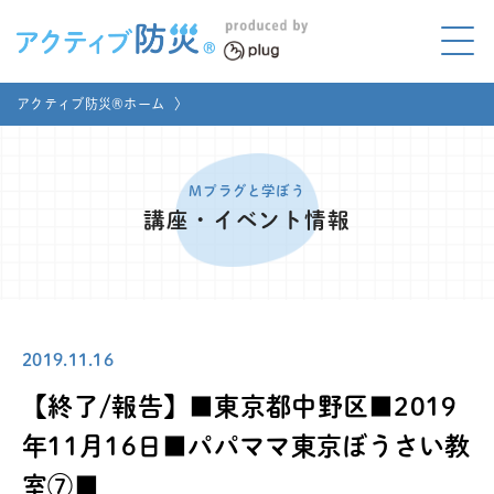
アクティブ防災とは?
アクティブ防災®ホーム
〉
ABOUT
Mプラグと学ぼう
LEARNING
Mプラグと学ぼう
講座・イベント情報
家庭でやってみよう
LET'S TRY
コラボ事例
COLLABORATION
2019.11.16
メディア掲載
MEDIA
【終了/報告】■東京都中野区■2019
講座のご依頼
取材お申し込み
年11月16日■パパママ東京ぼうさい教
室⑦■
お問い合わせ
運営団体