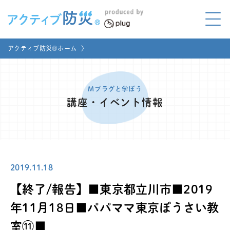
アクティブ防災とは?
アクティブ防災®ホーム
〉
ABOUT
Mプラグと学ぼう
LEARNING
Mプラグと学ぼう
講座・イベント情報
家庭でやってみよう
LET'S TRY
コラボ事例
COLLABORATION
2019.11.18
メディア掲載
MEDIA
【終了/報告】■東京都立川市■2019
講座のご依頼
取材お申し込み
年11月18日■パパママ東京ぼうさい教
室⑪■
お問い合わせ
運営団体