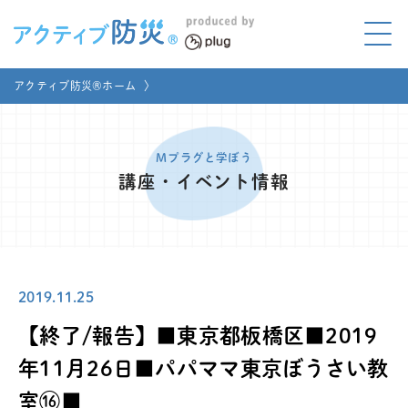
アクティブ防災とは?
アクティブ防災®ホーム
〉
ABOUT
Mプラグと学ぼう
LEARNING
Mプラグと学ぼう
講座・イベント情報
家庭でやってみよう
LET'S TRY
コラボ事例
COLLABORATION
2019.11.25
メディア掲載
MEDIA
【終了/報告】■東京都板橋区■2019
講座のご依頼
取材お申し込み
年11月26日■パパママ東京ぼうさい教
室⑯■
お問い合わせ
運営団体