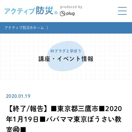
アクティブ防災とは?
アクティブ防災®ホーム
〉
ABOUT
Mプラグと学ぼう
LEARNING
Mプラグと学ぼう
講座・イベント情報
家庭でやってみよう
LET'S TRY
コラボ事例
COLLABORATION
2020.01.19
メディア掲載
MEDIA
【終了/報告】■東京都三鷹市■2020
講座のご依頼
取材お申し込み
年1月19日■パパママ東京ぼうさい教
室㊵■
お問い合わせ
運営団体