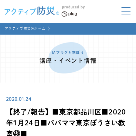
アクティブ防災とは?
アクティブ防災®ホーム
〉
ABOUT
Mプラグと学ぼう
LEARNING
Mプラグと学ぼう
講座・イベント情報
家庭でやってみよう
LET'S TRY
コラボ事例
COLLABORATION
2020.01.24
メディア掲載
MEDIA
【終了/報告】■東京都品川区■2020
講座のご依頼
取材お申し込み
年1月24日■パパママ東京ぼうさい教
室㊸■
お問い合わせ
運営団体