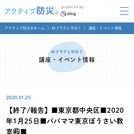
アクティブ防災とは?
アクティブ防災®ホーム
〉
Mプラグと学ぼう
〉
講座・イベント情報
ABOUT
Mプラグと学ぼう
LEARNING
Mプラグと学ぼう
講座・イベント情報
家庭でやってみよう
LET'S TRY
コラボ事例
COLLABORATION
2020.01.25
メディア掲載
MEDIA
【終了/報告】■東京都中央区■2020
講座のご依頼
取材お申し込み
年1月25日■パパママ東京ぼうさい教
室㊺■
お問い合わせ
運営団体