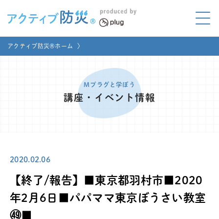
アクティブ防災とは?
アクティブ防災®ホーム
〉
ABOUT
Mプラグと学ぼう
LEARNING
Mプラグと学ぼう
講座・イベント情報
家庭でやってみよう
LET'S TRY
コラボ事例
COLLABORATION
2020.02.06
メディア掲載
MEDIA
【終了/報告】■東京都羽村市■2020
講座のご依頼
取材お申し込み
年2月6日■パパママ東京ぼうさい教室
㊾■
お問い合わせ
運営団体