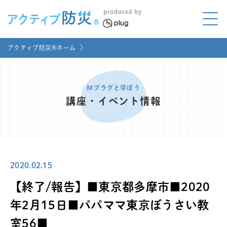
アクティブ防災とは?
アクティブ防災®ホーム
〉
ABOUT
Mプラグと学ぼう
LEARNING
Mプラグと学ぼう
講座・イベント情報
家庭でやってみよう
LET'S TRY
コラボ事例
COLLABORATION
2020.02.15
メディア掲載
MEDIA
【終了/報告】■東京都多摩市■2020
講座のご依頼
取材お申し込み
年2月15日■パパママ東京ぼうさい教
室56■
お問い合わせ
運営団体