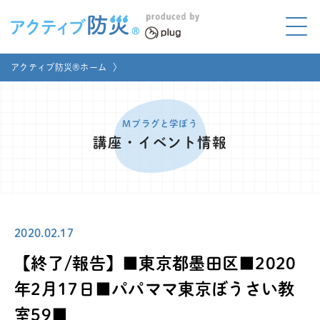
アクティブ防災とは?
アクティブ防災®ホーム
〉
ABOUT
Mプラグと学ぼう
LEARNING
Mプラグと学ぼう
講座・イベント情報
家庭でやってみよう
LET'S TRY
コラボ事例
COLLABORATION
2020.02.17
メディア掲載
MEDIA
【終了/報告】■東京都墨田区■2020
講座のご依頼
取材お申し込み
年2月17日■パパママ東京ぼうさい教
室59■
お問い合わせ
運営団体