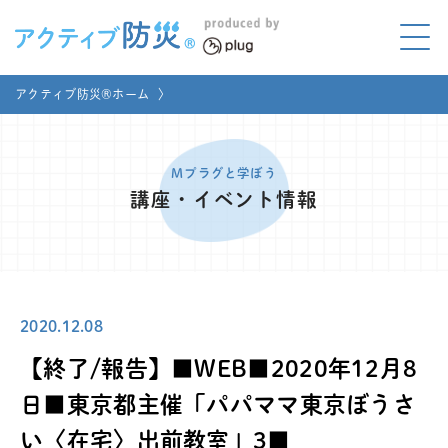
アクティブ防災とは?
アクティブ防災®ホーム
〉
ABOUT
Mプラグと学ぼう
LEARNING
Mプラグと学ぼう
講座・イベント情報
家庭でやってみよう
LET'S TRY
コラボ事例
COLLABORATION
2020.12.08
メディア掲載
MEDIA
【終了/報告】■WEB■2020年12月8
講座のご依頼
取材お申し込み
日■東京都主催「パパママ東京ぼうさ
い〈在宅〉出前教室」3■
お問い合わせ
運営団体