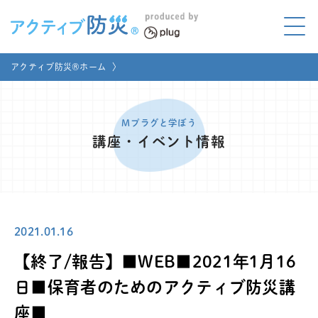
アクティブ防災とは?
アクティブ防災®ホーム
〉
ABOUT
Mプラグと学ぼう
LEARNING
Mプラグと学ぼう
講座・イベント情報
家庭でやってみよう
LET'S TRY
コラボ事例
COLLABORATION
2021.01.16
メディア掲載
MEDIA
【終了/報告】■WEB■2021年1月16
講座のご依頼
取材お申し込み
日■保育者のためのアクティブ防災講
座■
お問い合わせ
運営団体