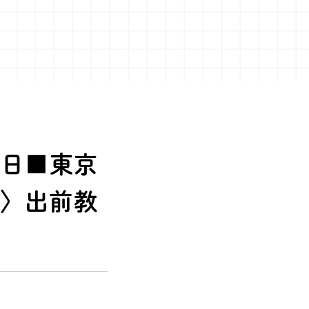
4日■東京
宅〉出前教