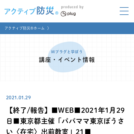
アクティブ防災とは?
アクティブ防災®ホーム
〉
ABOUT
Mプラグと学ぼう
LEARNING
Mプラグと学ぼう
講座・イベント情報
家庭でやってみよう
LET'S TRY
コラボ事例
COLLABORATION
2021.01.29
メディア掲載
MEDIA
【終了/報告】■WEB■2021年1月29
講座のご依頼
取材お申し込み
日■東京都主催「パパママ東京ぼうさ
い〈在宅〉出前教室」21■
お問い合わせ
運営団体