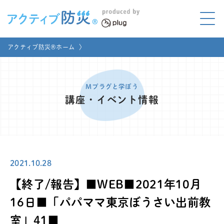
アクティブ防災とは?
アクティブ防災®ホーム
〉
ABOUT
Mプラグと学ぼう
LEARNING
Mプラグと学ぼう
講座・イベント情報
家庭でやってみよう
LET'S TRY
コラボ事例
COLLABORATION
2021.10.28
メディア掲載
MEDIA
【終了/報告】■WEB■2021年10月
講座のご依頼
取材お申し込み
16日■「パパママ東京ぼうさい出前教
室」41■
お問い合わせ
運営団体