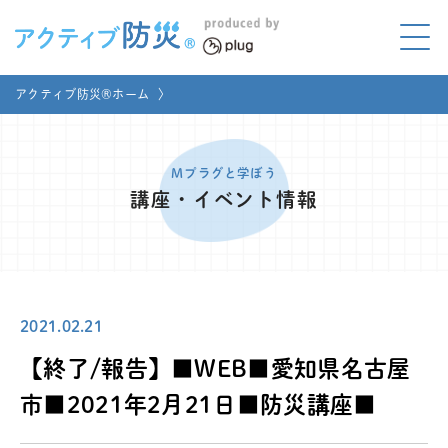
アクティブ防災とは?
アクティブ防災®ホーム
〉
ABOUT
Mプラグと学ぼう
LEARNING
Mプラグと学ぼう
講座・イベント情報
家庭でやってみよう
LET'S TRY
コラボ事例
COLLABORATION
2021.02.21
メディア掲載
MEDIA
【終了/報告】■WEB■愛知県名古屋
講座のご依頼
取材お申し込み
市■2021年2月21日■防災講座■
お問い合わせ
運営団体