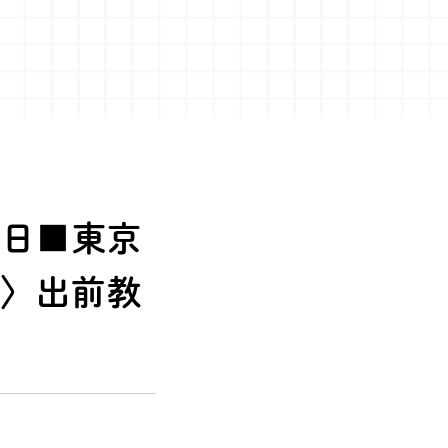
3日■東京
宅〉出前教