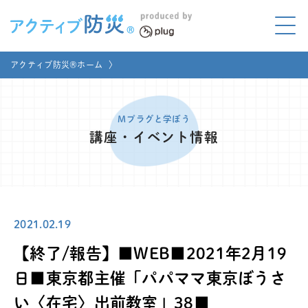
アクティブ防災とは?
アクティブ防災®ホーム
〉
ABOUT
Mプラグと学ぼう
LEARNING
Mプラグと学ぼう
講座・イベント情報
家庭でやってみよう
LET'S TRY
コラボ事例
COLLABORATION
2021.02.19
メディア掲載
MEDIA
【終了/報告】■WEB■2021年2月19
講座のご依頼
取材お申し込み
日■東京都主催「パパママ東京ぼうさ
い〈在宅〉出前教室」38■
お問い合わせ
運営団体