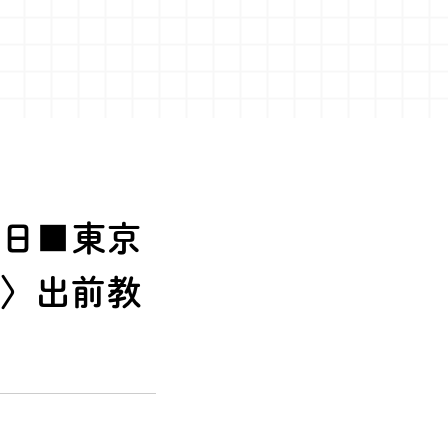
6日■東京
宅〉出前教