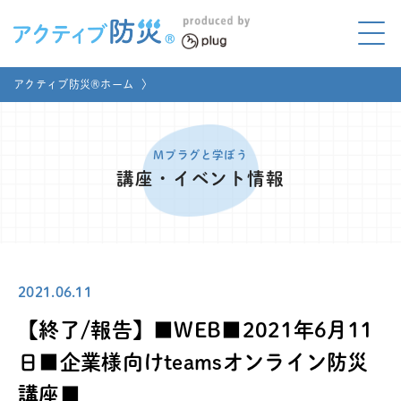
アクティブ防災とは?
アクティブ防災®ホーム
〉
ABOUT
Mプラグと学ぼう
LEARNING
Mプラグと学ぼう
講座・イベント情報
家庭でやってみよう
LET'S TRY
コラボ事例
COLLABORATION
2021.06.11
メディア掲載
MEDIA
【終了/報告】■WEB■2021年6月11
講座のご依頼
取材お申し込み
日■企業様向けteamsオンライン防災
講座■
お問い合わせ
運営団体