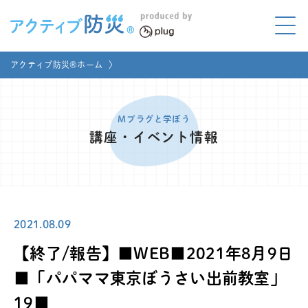
アクティブ防災とは?
アクティブ防災®ホーム
〉
ABOUT
Mプラグと学ぼう
LEARNING
Mプラグと学ぼう
講座・イベント情報
家庭でやってみよう
LET'S TRY
コラボ事例
COLLABORATION
2021.08.09
メディア掲載
MEDIA
【終了/報告】■WEB■2021年8月9日
講座のご依頼
取材お申し込み
■「パパママ東京ぼうさい出前教室」
19■
お問い合わせ
運営団体