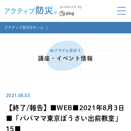
アクティブ防災とは?
アクティブ防災®ホーム
〉
ABOUT
Mプラグと学ぼう
LEARNING
Mプラグと学ぼう
講座・イベント情報
家庭でやってみよう
LET'S TRY
コラボ事例
COLLABORATION
2021.08.03
メディア掲載
MEDIA
【終了/報告】■WEB■2021年8月3日
講座のご依頼
取材お申し込み
■「パパママ東京ぼうさい出前教室」
15■
お問い合わせ
運営団体