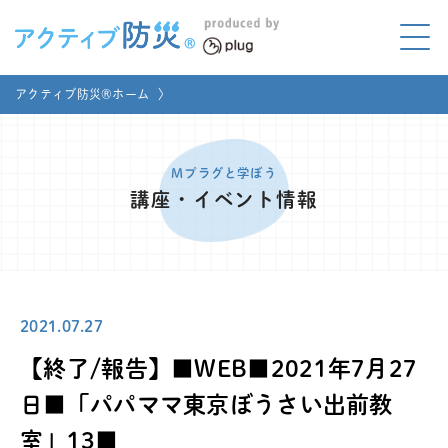
アクティブ防災とは?
アクティブ防災®ホーム
〉
ABOUT
Mプラグと学ぼう
LEARNING
Mプラグと学ぼう
講座・イベント情報
家庭でやってみよう
LET'S TRY
コラボ事例
COLLABORATION
2021.07.27
メディア掲載
MEDIA
【終了/報告】■WEB■2021年7月27
講座のご依頼
取材お申し込み
日■「パパママ東京ぼうさい出前教
室」13■
お問い合わせ
運営団体