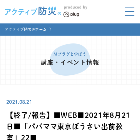
アクティブ防災とは?
アクティブ防災®ホーム
〉
ABOUT
Mプラグと学ぼう
LEARNING
Mプラグと学ぼう
講座・イベント情報
家庭でやってみよう
LET'S TRY
コラボ事例
COLLABORATION
2021.08.21
メディア掲載
MEDIA
【終了/報告】■WEB■2021年8月21
講座のご依頼
取材お申し込み
日■「パパママ東京ぼうさい出前教
室」22■
お問い合わせ
運営団体