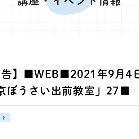
講座・イベント情報
告】■WEB■2021年9月
京ぼうさい出前教室」27■
ント